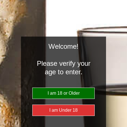
Welcome!
Please verify your
age to enter.